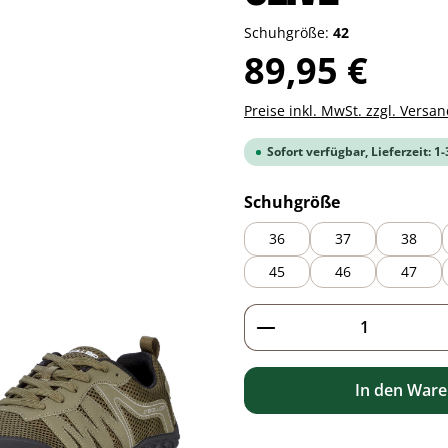
Schuhgröße:
42
Regulärer Preis:
89,95 €
Preise inkl. MwSt. zzgl. Versa
Sofort verfügbar, Lieferzeit: 1
auswählen
Schuhgröße
36
37
38
45
46
47
Produkt Anzahl: G
In den War