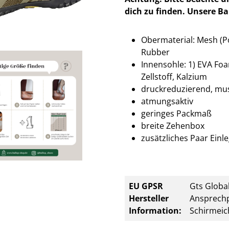
dich zu finden. Unsere Ba
Obermaterial:
Mesh (Po
Rubber
Innensohle:
1) EVA Foa
Zellstoff, Kalzium
druckreduzierend, mu
atmungsaktiv
geringes Packmaß
breite Zehenbox
zusätzliches Paar Einl
EU GPSR
Gts Global
Hersteller
Ansprechp
Information:
Schirmeic