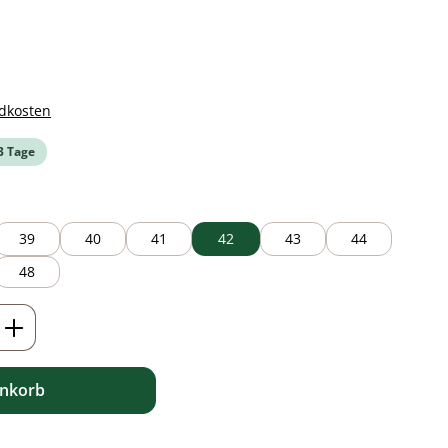
ndkosten
-3 Tage
39
40
41
42
43
44
48
ib den gewünschten Wert ein oder benutz
enkorb