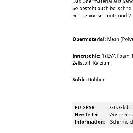
Das Obermaterial aus Sandw
So besteht auch bei schne
Schutz vor Schmutz und Ve
Obermaterial:
Mesh (Polye
Innensohle:
1) EVA Foam, M
Zellstoff, Kalzium
Sohle:
Rubber
EU GPSR
Gts Global
Hersteller
Ansprechp
Information:
Schirmeic