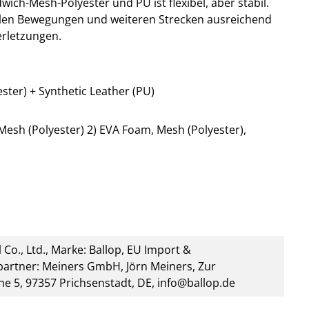
ich-Mesh-Polyester und PU ist flexibel, aber stabil.
llen Bewegungen und weiteren Strecken ausreichend
rletzungen.
ster) + Synthetic Leather (PU)
esh (Polyester) 2) EVA Foam, Mesh (Polyester),
 Co., Ltd., Marke: Ballop, EU Import &
artner: Meiners GmbH, Jörn Meiners, Zur
he 5, 97357 Prichsenstadt, DE, info@ballop.de