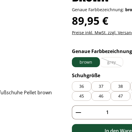
Genaue Farbbezeichnung:
br
Regulärer Preis:
89,95 €
Preise inkl. MwSt. zzgl. Versa
Genaue Farbbezeichnung
brown
grey
(Diese Option
auswählen
Schuhgröße
36
37
38
45
46
47
Produkt Anzahl: G
In den War