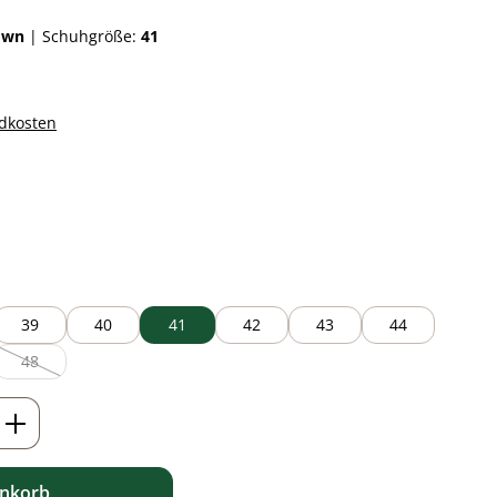
own
|
Schuhgröße:
41
ndkosten
auswählen
 ist zurzeit nicht verfügbar.)
39
40
41
42
43
44
48
(Diese Option ist zurzeit nicht verfügbar.)
ib den gewünschten Wert ein oder benutz
enkorb