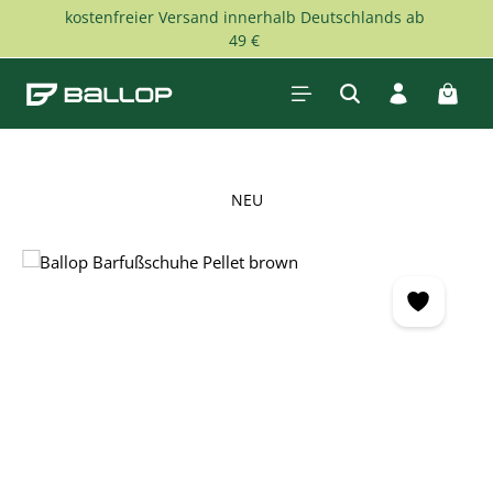
kostenfreier Versand innerhalb Deutschlands ab
Zum Hauptinhalt springen
49 €
Waren
NEU
Bildergalerie überspringen