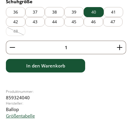
auswählen
Schuhgröße
36
37
38
39
40
41
42
43
44
45
46
47
48
(Diese Option ist zurzeit nicht verfügbar.)
Produkt Anzahl: Gib den gewünschten Wert ein ode
In den Warenkorb
Produktnummer:
859324040
Hersteller:
Ballop
Größentabelle