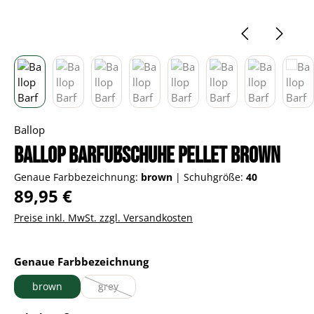
Ballop
Ballop Barfußschuhe Pellet brown
Genaue Farbbezeichnung:
brown
|
Schuhgröße:
40
Regulärer Preis:
89,95 €
Preise inkl. MwSt. zzgl. Versandkosten
auswählen
Genaue Farbbezeichnung
brown
grey
(Diese Option ist zurzeit nicht verfügbar.)