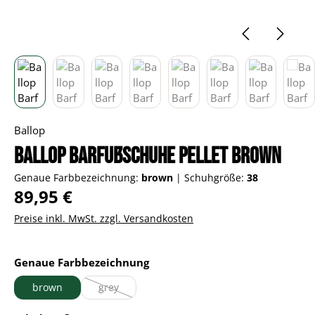
Ballop
Ballop Barfußschuhe Pellet brown
Genaue Farbbezeichnung:
brown
|
Schuhgröße:
38
Regulärer Preis:
89,95 €
Preise inkl. MwSt. zzgl. Versandkosten
auswählen
Genaue Farbbezeichnung
brown
grey
(Diese Option ist zurzeit nicht verfügbar.)