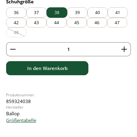
auswählen
Schuhgröße
36
37
38
39
40
41
42
43
44
45
46
47
48
(Diese Option ist zurzeit nicht verfügbar.)
Produkt Anzahl: Gib den gewünschten Wert ein ode
In den Warenkorb
Produktnummer:
859324038
Hersteller:
Ballop
Größentabelle