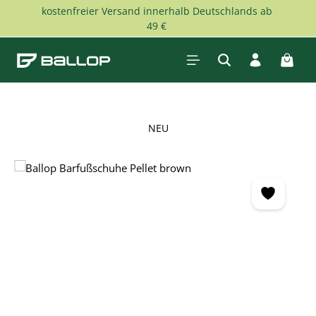
kostenfreier Versand innerhalb Deutschlands ab
Zum Hauptinhalt springen
49 €
Waren
NEU
Bildergalerie überspringen