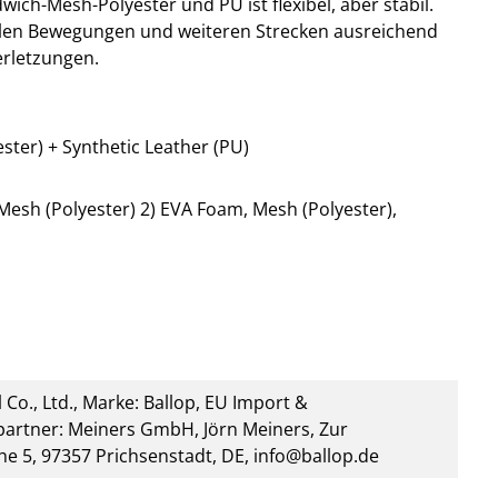
ich-Mesh-Polyester und PU ist flexibel, aber stabil.
llen Bewegungen und weiteren Strecken ausreichend
rletzungen.
ster) + Synthetic Leather (PU)
esh (Polyester) 2) EVA Foam, Mesh (Polyester),
 Co., Ltd., Marke: Ballop, EU Import &
artner: Meiners GmbH, Jörn Meiners, Zur
he 5, 97357 Prichsenstadt, DE, info@ballop.de