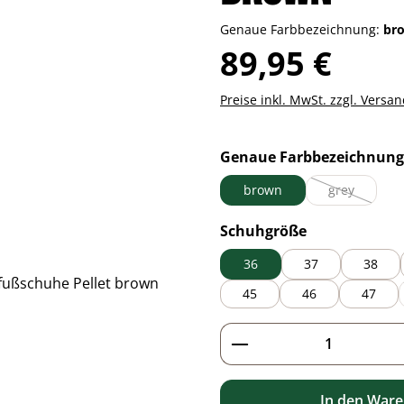
Genaue Farbbezeichnung:
br
Regulärer Preis:
89,95 €
Preise inkl. MwSt. zzgl. Versa
Genaue Farbbezeichnung
brown
grey
(Diese Option
auswählen
Schuhgröße
36
37
38
45
46
47
Produkt Anzahl: G
In den War