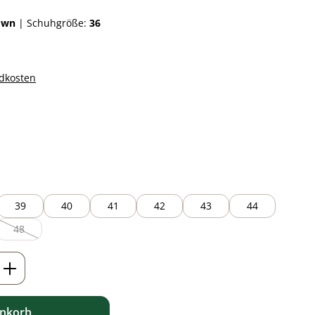
own
|
Schuhgröße:
36
ndkosten
auswählen
 ist zurzeit nicht verfügbar.)
39
40
41
42
43
44
48
(Diese Option ist zurzeit nicht verfügbar.)
ib den gewünschten Wert ein oder benutz
enkorb