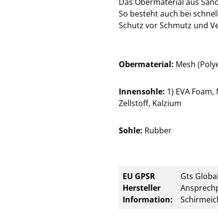
Das Obermaterial aus Sandw
So besteht auch bei schne
Schutz vor Schmutz und Ve
Obermaterial:
Mesh (Polye
Innensohle:
1) EVA Foam, M
Zellstoff, Kalzium
Sohle:
Rubber
EU GPSR
Gts Global
Hersteller
Ansprechp
Information:
Schirmeic