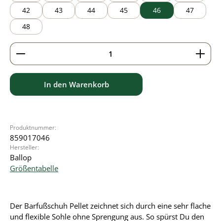
42
43
44
45
46
47
48
Produkt Anzahl: Gib den gewünschten Wert ein ode
In den Warenkorb
Produktnummer:
859017046
Hersteller:
Ballop
Größentabelle
Der Barfußschuh Pellet zeichnet sich durch eine sehr flache
und flexible Sohle ohne Sprengung aus. So spürst Du den