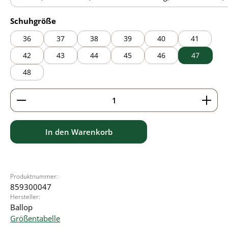
black
auswählen
Schuhgröße
36
37
38
39
40
41
42
43
44
45
46
47
48
Produkt Anzahl: Gib den gewünschten Wert ein ode
In den Warenkorb
Produktnummer:
859300047
Hersteller:
Ballop
Größentabelle