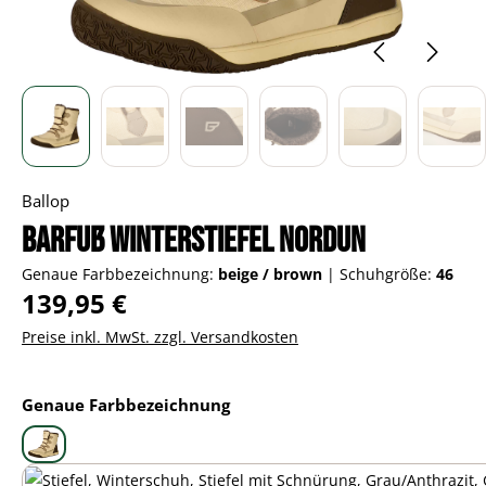
Ballop
Barfuß Winterstiefel Nordun
Genaue Farbbezeichnung:
beige / brown
|
Schuhgröße:
46
Regulärer Preis:
139,95 €
Preise inkl. MwSt. zzgl. Versandkosten
auswählen
Genaue Farbbezeichnung
beige / brown