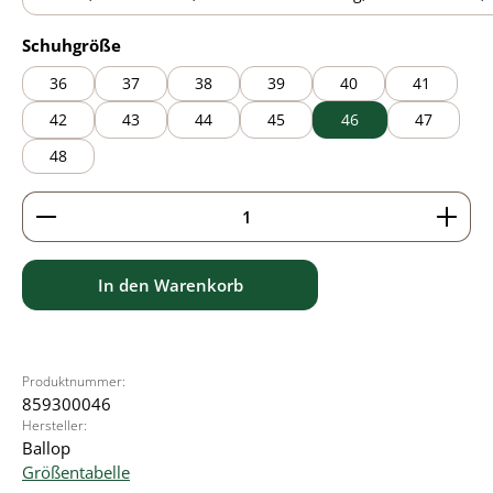
black
auswählen
Schuhgröße
36
37
38
39
40
41
42
43
44
45
46
47
48
Produkt Anzahl: Gib den gewünschten Wert ein ode
In den Warenkorb
Produktnummer:
859300046
Hersteller:
Ballop
Größentabelle