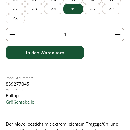
42
43
44
45
46
47
48
Produkt Anzahl: Gib den gewünschten Wert ein ode
In den Warenkorb
Produktnummer:
859277045
Hersteller:
Ballop
Größentabelle
Der Movel besticht mit extrem leichtem Tragegefühl und