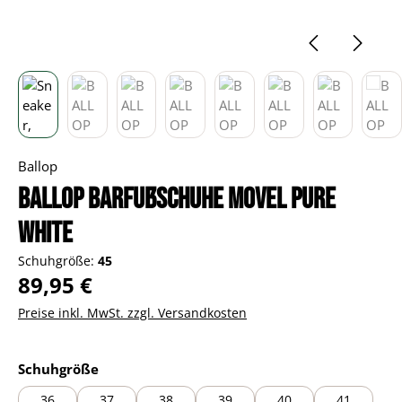
Ballop
BALLOP Barfußschuhe Movel pure
white
Schuhgröße:
45
Regulärer Preis:
89,95 €
Preise inkl. MwSt. zzgl. Versandkosten
auswählen
Schuhgröße
36
37
38
39
40
41