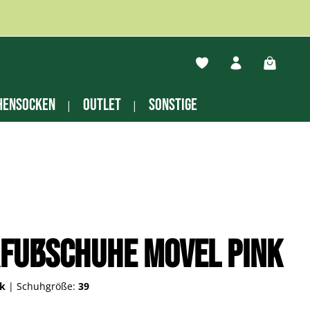
Du hast 0 Produkte auf
Warenko
hensocken
Outlet
Sonstige
fußschuhe Movel pink
nk
|
Schuhgröße:
39