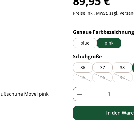
89,95 €
Preise inkl. MwSt. zzgl. Versa
Genaue Farbbezeichnung
blue
pink
auswählen
Schuhgröße
36
37
38
45
46
47
(Diese Option ist zurzeit nicht 
(Diese Option ist zu
(Diese 
Produkt Anzahl: G
In den War