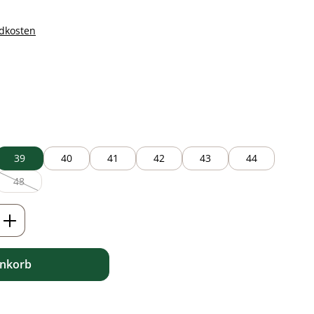
ndkosten
auswählen
39
40
41
42
43
44
48
verfügbar.)
rzeit nicht verfügbar.)
Option ist zurzeit nicht verfügbar.)
(Diese Option ist zurzeit nicht verfügbar.)
ib den gewünschten Wert ein oder benutz
enkorb