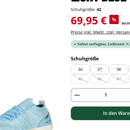
Schuhgröße:
42
Verkaufspreis:
69,95 €
%
Regul
89,9
Preise inkl. MwSt. zzgl. Versa
Sofort verfügbar, Lieferzeit: 1
auswählen
Schuhgröße
36
37
38
45
46
47
(Diese Option ist zurzeit nicht 
(Diese Option ist zu
(Diese 
Produkt Anzahl: G
In den War