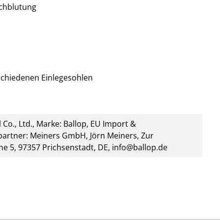
chblutung
rschiedenen Einlegesohlen
 Co., Ltd., Marke: Ballop, EU Import &
artner: Meiners GmbH, Jörn Meiners, Zur
he 5, 97357 Prichsenstadt, DE, info@ballop.de