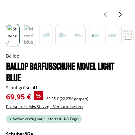
Ballop
BALLOP Barfußschuhe Movel light
blue
Schuhgröße:
41
Verkaufspreis:
69,95 €
%
Regulärer Preis:
89,95 €
(22.23% gespart)
Preise inkl. MwSt. zzgl. Versandkosten
Sofort verfügbar, Lieferzeit: 1-3 Tage
auswählen
Schuhgröße