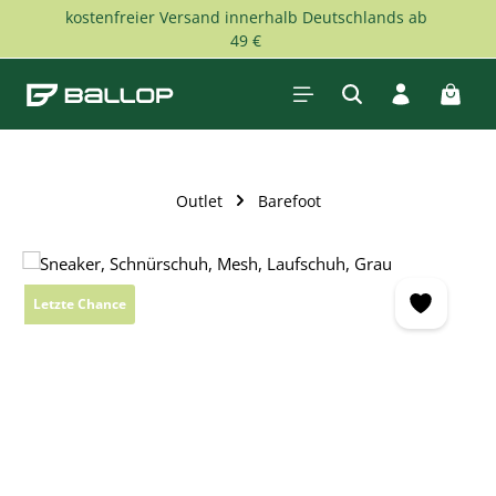
kostenfreier Versand innerhalb Deutschlands ab
Zum Hauptinhalt springen
49 €
Waren
Outlet
Barefoot
Bildergalerie überspringen
Letzte Chance