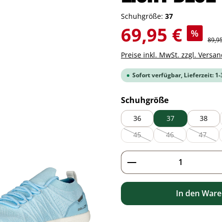
Schuhgröße:
37
Verkaufspreis:
69,95 €
%
Regul
89,9
Preise inkl. MwSt. zzgl. Versa
Sofort verfügbar, Lieferzeit: 1
auswählen
Schuhgröße
36
37
38
45
46
47
(Diese Option ist zurzeit nicht 
(Diese Option ist zu
(Diese 
Produkt Anzahl: G
In den War