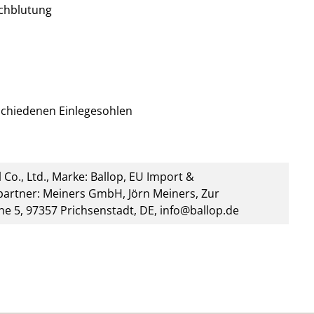
chblutung
rschiedenen Einlegesohlen
 Co., Ltd., Marke: Ballop, EU Import &
artner: Meiners GmbH, Jörn Meiners, Zur
he 5, 97357 Prichsenstadt, DE, info@ballop.de