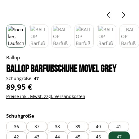
Ballop
BALLOP Barfußschuhe Movel grey
Schuhgröße:
47
Regulärer Preis:
89,95 €
Preise inkl. MwSt. zzgl. Versandkosten
auswählen
Schuhgröße
36
37
38
39
40
41
42
43
44
45
46
47