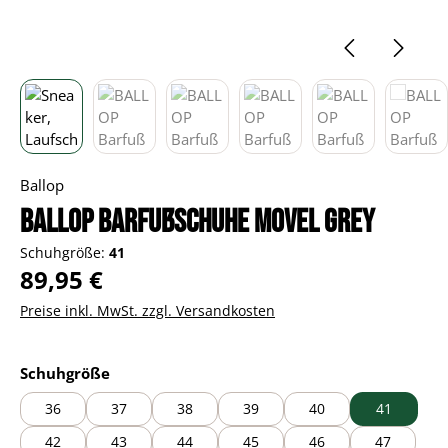
Ballop
BALLOP Barfußschuhe Movel grey
Schuhgröße:
41
Regulärer Preis:
89,95 €
Preise inkl. MwSt. zzgl. Versandkosten
auswählen
Schuhgröße
36
37
38
39
40
41
42
43
44
45
46
47