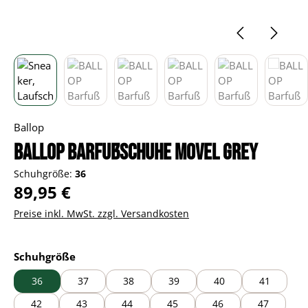
Ballop
BALLOP Barfußschuhe Movel grey
Schuhgröße:
36
Regulärer Preis:
89,95 €
Preise inkl. MwSt. zzgl. Versandkosten
auswählen
Schuhgröße
36
37
38
39
40
41
42
43
44
45
46
47