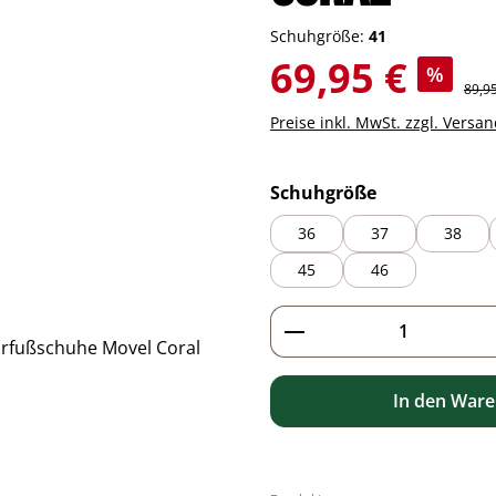
Schuhgröße:
41
Verkaufspreis:
69,95 €
%
Regul
89,9
Preise inkl. MwSt. zzgl. Versa
auswählen
Schuhgröße
36
37
38
45
46
Produkt Anzahl: G
In den War