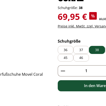
Schuhgröße:
38
Verkaufspreis:
69,95 €
%
Regul
89,9
Preise inkl. MwSt. zzgl. Versa
auswählen
Schuhgröße
36
37
38
45
46
Produkt Anzahl: G
In den War