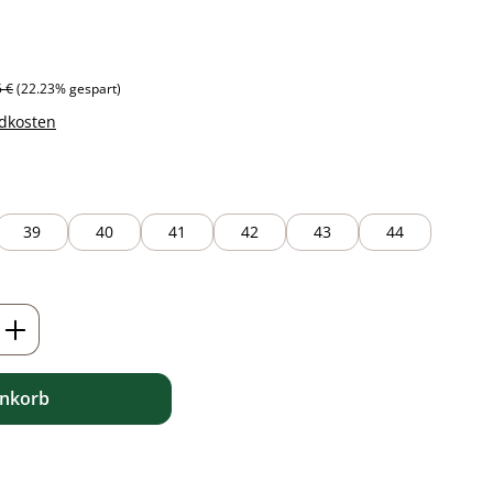
ärer Preis:
5 €
(22.23% gespart)
ndkosten
39
40
41
42
43
44
ib den gewünschten Wert ein oder benutz
enkorb