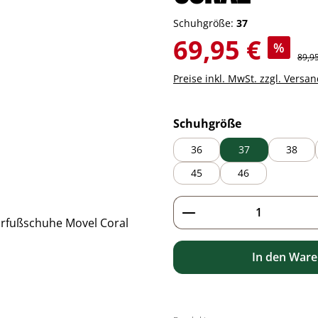
Schuhgröße:
37
Verkaufspreis:
69,95 €
%
Regul
89,9
Preise inkl. MwSt. zzgl. Versa
auswählen
Schuhgröße
36
37
38
45
46
Produkt Anzahl: G
In den War