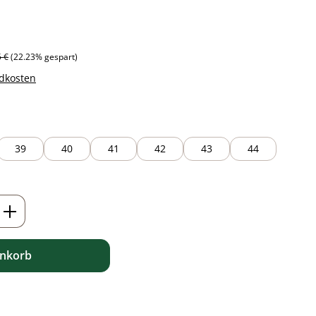
ärer Preis:
5 €
(22.23% gespart)
ndkosten
39
40
41
42
43
44
ib den gewünschten Wert ein oder benutz
enkorb