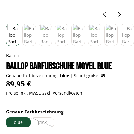
Ballop
Ballop Barfußschuhe Movel blue
Genaue Farbbezeichnung:
blue
|
Schuhgröße:
45
Regulärer Preis:
89,95 €
Preise inkl. MwSt. zzgl. Versandkosten
auswählen
Genaue Farbbezeichnung
blue
pink
(Diese Option ist zurzeit nicht verfügbar.)