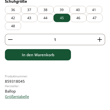
auswählen
Schuhgröße
36
37
38
39
40
41
42
43
44
45
46
47
48
Produkt Anzahl: Gib den gewünschten Wert ein ode
In den Warenkorb
Produktnummer:
859318045
Hersteller:
Ballop
Größentabelle