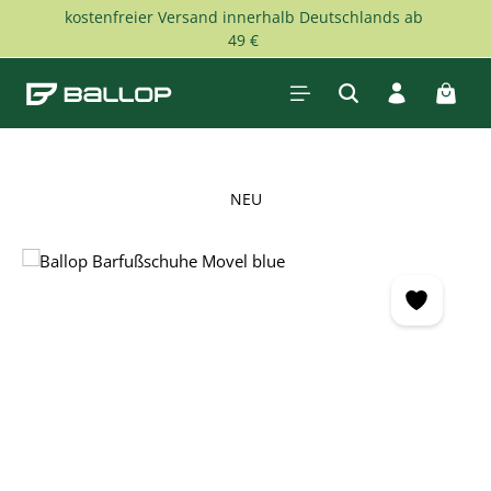
kostenfreier Versand innerhalb Deutschlands ab
Zum Hauptinhalt springen
49 €
Waren
NEU
Bildergalerie überspringen