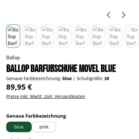
Ballop
Ballop Barfußschuhe Movel blue
Genaue Farbbezeichnung:
blue
|
Schuhgröße:
38
Regulärer Preis:
89,95 €
Preise inkl. MwSt. zzgl. Versandkosten
auswählen
Genaue Farbbezeichnung
blue
pink