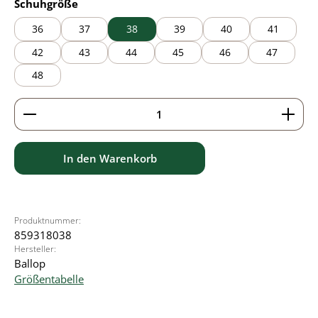
auswählen
Schuhgröße
36
37
38
39
40
41
42
43
44
45
46
47
48
Produkt Anzahl: Gib den gewünschten Wert ein ode
In den Warenkorb
Produktnummer:
859318038
Hersteller:
Ballop
Größentabelle