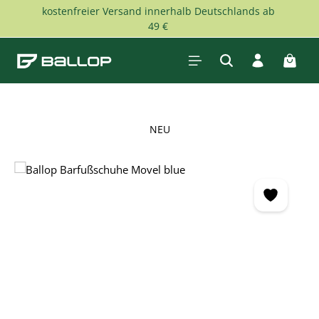
kostenfreier Versand innerhalb Deutschlands ab
Zum Hauptinhalt springen
49 €
Waren
NEU
Bildergalerie überspringen