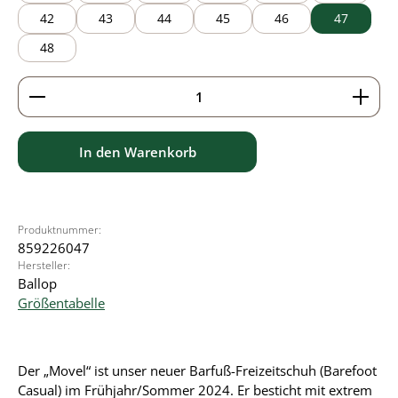
42
43
44
45
46
47
48
Produkt Anzahl: Gib den gewünschten Wert ein ode
In den Warenkorb
Produktnummer:
859226047
Hersteller:
Ballop
Größentabelle
Der „Movel“ ist unser neuer Barfuß-Freizeitschuh (Barefoot
Casual) im Frühjahr/Sommer 2024. Er besticht mit extrem