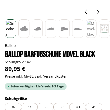
Ballop
BALLOP Barfußschuhe Movel black
Schuhgröße:
47
Regulärer Preis:
89,95 €
Preise inkl. MwSt. zzgl. Versandkosten
Sofort verfügbar, Lieferzeit: 1-3 Tage
auswählen
Schuhgröße
36
37
38
39
40
41