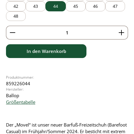
42
43
44
45
46
47
48
Produkt Anzahl: Gib den gewünschten Wert ein ode
In den Warenkorb
Produktnummer:
859226044
Hersteller:
Ballop
Größentabelle
Der „Movel“ ist unser neuer Barfuß-Freizeitschuh (Barefoot
Casual) im Frühjahr/Sommer 2024. Er besticht mit extrem