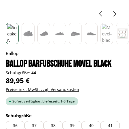
Ballop
BALLOP Barfußschuhe Movel black
Schuhgröße:
44
Regulärer Preis:
89,95 €
Preise inkl. MwSt. zzgl. Versandkosten
Sofort verfügbar, Lieferzeit: 1-3 Tage
auswählen
Schuhgröße
36
37
38
39
40
41