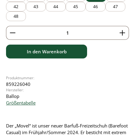
42
43
44
45
46
47
48
Produkt Anzahl: Gib den gewünschten Wert ein ode
In den Warenkorb
Produktnummer:
859226040
Hersteller:
Ballop
Größentabelle
Der „Movel“ ist unser neuer Barfuß-Freizeitschuh (Barefoot
Casual) im Frühjahr/Sommer 2024. Er besticht mit extrem