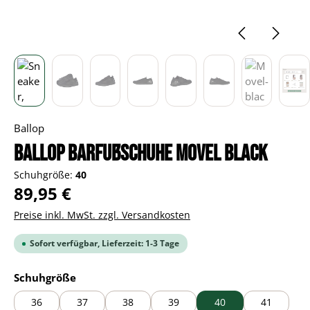
Ballop
BALLOP Barfußschuhe Movel black
Schuhgröße:
40
Regulärer Preis:
89,95 €
Preise inkl. MwSt. zzgl. Versandkosten
Sofort verfügbar, Lieferzeit: 1-3 Tage
auswählen
Schuhgröße
36
37
38
39
40
41