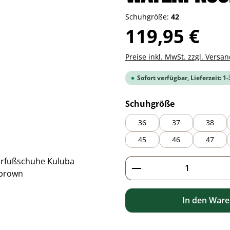
Schuhgröße:
42
Regulärer Preis:
119,95 €
Preise inkl. MwSt. zzgl. Versa
Sofort verfügbar, Lieferzeit: 1
auswählen
Schuhgröße
36
37
38
45
46
47
Produkt Anzahl: G
In den War