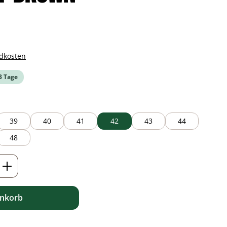
ndkosten
-3 Tage
39
40
41
42
43
44
48
ib den gewünschten Wert ein oder benutz
enkorb