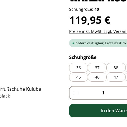
Schuhgröße:
40
Regulärer Preis:
119,95 €
Preise inkl. MwSt. zzgl. Versa
Sofort verfügbar, Lieferzeit: 1
auswählen
Schuhgröße
36
37
38
45
46
47
Produkt Anzahl: G
In den War