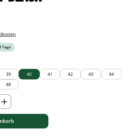
ndkosten
-3 Tage
39
40
41
42
43
44
48
ib den gewünschten Wert ein oder benutz
enkorb