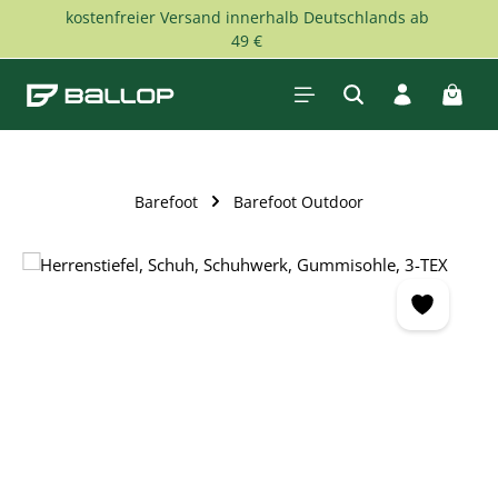
kostenfreier Versand innerhalb Deutschlands ab
Zum Hauptinhalt springen
49 €
Waren
Barefoot
Barefoot Outdoor
Bildergalerie überspringen