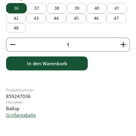
36
37
38
39
40
41
42
43
44
45
46
47
48
Produkt Anzahl: Gib den gewünschten Wert ein ode
In den Warenkorb
Produktnummer:
859247036
Hersteller:
Ballop
Größentabelle