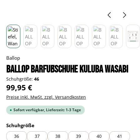
Ballop
BALLOP Barfußschuhe Kuluba wasabi
Schuhgröße:
46
Regulärer Preis:
99,95 €
Preise inkl. MwSt. zzgl. Versandkosten
Sofort verfügbar, Lieferzeit: 1-3 Tage
auswählen
Schuhgröße
36
37
38
39
40
41