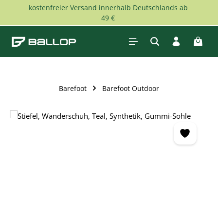
kostenfreier Versand innerhalb Deutschlands ab
Zum Hauptinhalt springen
49 €
Waren
Barefoot
Barefoot Outdoor
Bildergalerie überspringen