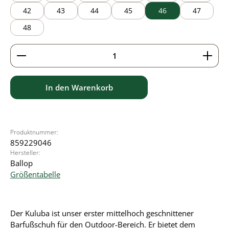
42
43
44
45
46
47
48
Produkt Anzahl: Gib den gewünschten Wert ein ode
In den Warenkorb
Produktnummer:
859229046
Hersteller:
Ballop
Größentabelle
Der Kuluba ist unser erster mittelhoch geschnittener
Barfußschuh für den Outdoor-Bereich. Er bietet dem