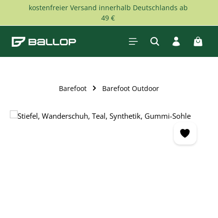
kostenfreier Versand innerhalb Deutschlands ab
Zum Hauptinhalt springen
49 €
Waren
Barefoot
Barefoot Outdoor
Bildergalerie überspringen