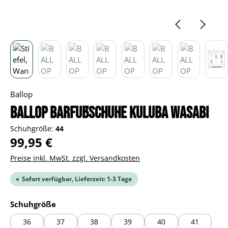
Ballop
BALLOP Barfußschuhe Kuluba wasabi
Schuhgröße:
44
Regulärer Preis:
99,95 €
Preise inkl. MwSt. zzgl. Versandkosten
Sofort verfügbar, Lieferzeit: 1-3 Tage
auswählen
Schuhgröße
36
37
38
39
40
41