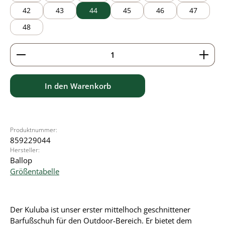
42
43
44
45
46
47
48
Produkt Anzahl: Gib den gewünschten Wert ein ode
In den Warenkorb
Produktnummer:
859229044
Hersteller:
Ballop
Größentabelle
Der Kuluba ist unser erster mittelhoch geschnittener
Barfußschuh für den Outdoor-Bereich. Er bietet dem