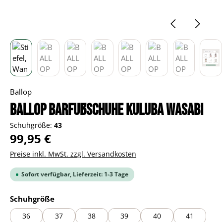
Ballop
BALLOP Barfußschuhe Kuluba wasabi
Schuhgröße:
43
Regulärer Preis:
99,95 €
Preise inkl. MwSt. zzgl. Versandkosten
Sofort verfügbar, Lieferzeit: 1-3 Tage
auswählen
Schuhgröße
36
37
38
39
40
41