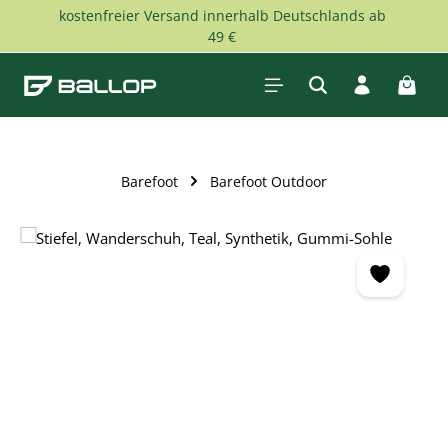
kostenfreier Versand innerhalb Deutschlands ab
Zum Hauptinhalt springen
49 €
Waren
Barefoot
Barefoot Outdoor
Bildergalerie überspringen