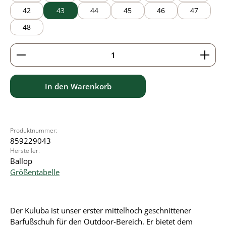
42
43
44
45
46
47
48
Produkt Anzahl: Gib den gewünschten Wert ein ode
In den Warenkorb
Produktnummer:
859229043
Hersteller:
Ballop
Größentabelle
Der Kuluba ist unser erster mittelhoch geschnittener
Barfußschuh für den Outdoor-Bereich. Er bietet dem