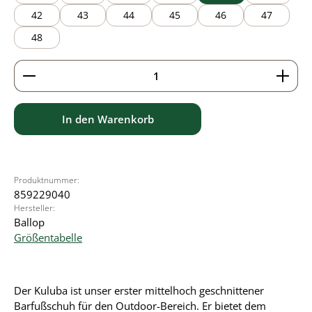
42
43
44
45
46
47
48
Produkt Anzahl: Gib den gewünschten Wert ein ode
In den Warenkorb
Produktnummer:
859229040
Hersteller:
Ballop
Größentabelle
Der Kuluba ist unser erster mittelhoch geschnittener
Barfußschuh für den Outdoor-Bereich. Er bietet dem