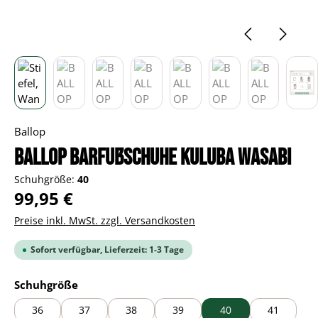
Ballop
BALLOP Barfußschuhe Kuluba wasabi
Schuhgröße:
40
Regulärer Preis:
99,95 €
Preise inkl. MwSt. zzgl. Versandkosten
Sofort verfügbar, Lieferzeit: 1-3 Tage
auswählen
Schuhgröße
36
37
38
39
40
41