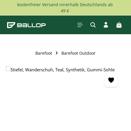
kostenfreier Versand innerhalb Deutschlands ab
Zum Hauptinhalt springen
49 €
Waren
Barefoot
Barefoot Outdoor
Bildergalerie überspringen