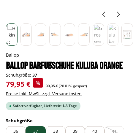
Ballop
BALLOP Barfußschuhe Kuluba orange
Schuhgröße:
37
Verkaufspreis:
79,95 €
%
Regulärer Preis:
99,95 €
(20.01% gespart)
Preise inkl. MwSt. zzgl. Versandkosten
Sofort verfügbar, Lieferzeit: 1-3 Tage
auswählen
Schuhgröße
36
37
38
39
40
41