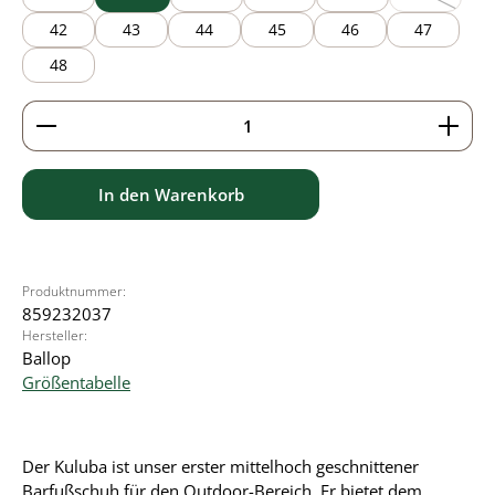
(Diese Optio
42
43
44
45
46
47
48
Produkt Anzahl: Gib den gewünschten Wert ein ode
In den Warenkorb
Produktnummer:
859232037
Hersteller:
Ballop
Größentabelle
Der Kuluba ist unser erster mittelhoch geschnittener
Barfußschuh für den Outdoor-Bereich. Er bietet dem