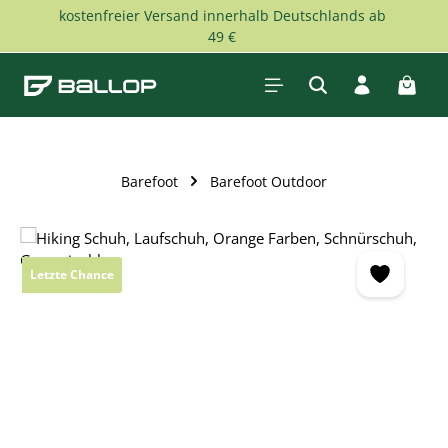
kostenfreier Versand innerhalb Deutschlands ab
Zum Hauptinhalt springen
49 €
Waren
Barefoot
Barefoot Outdoor
Bildergalerie überspringen
Letzte Chance