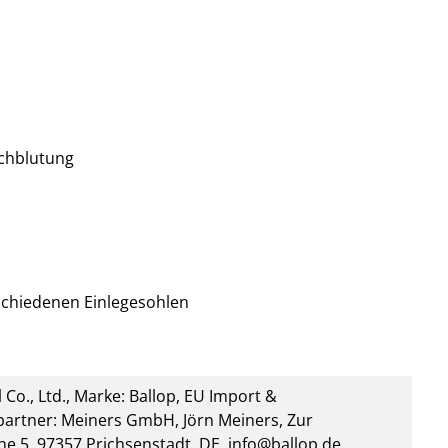
chblutung
rschiedenen Einlegesohlen
 Co., Ltd., Marke: Ballop, EU Import &
artner: Meiners GmbH, Jörn Meiners, Zur
he 5, 97357 Prichsenstadt, DE, info@ballop.de