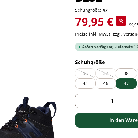
Schuhgröße:
47
Verkaufspreis:
79,95 €
%
Regul
99,9
Preise inkl. MwSt. zzgl. Versa
Sofort verfügbar, Lieferzeit: 1
auswählen
Schuhgröße
36
37
38
(Diese Option ist zurzeit nicht 
(Diese Option ist zu
45
46
47
Produkt Anzahl: G
In den War