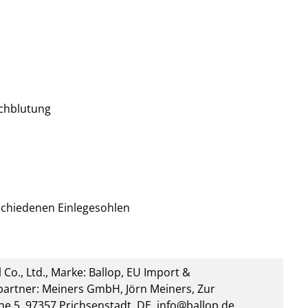
chblutung
rschiedenen Einlegesohlen
 Co., Ltd., Marke: Ballop, EU Import &
artner: Meiners GmbH, Jörn Meiners, Zur
he 5, 97357 Prichsenstadt, DE, info@ballop.de