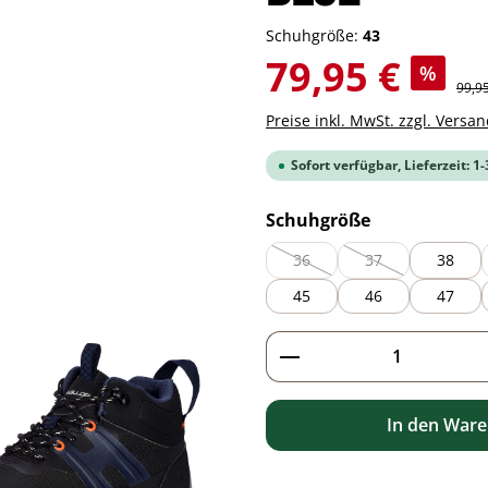
Schuhgröße:
43
Verkaufspreis:
79,95 €
%
Regul
99,9
Preise inkl. MwSt. zzgl. Versa
Sofort verfügbar, Lieferzeit: 1
auswählen
Schuhgröße
36
37
38
(Diese Option ist zurzeit nicht 
(Diese Option ist zu
45
46
47
Produkt Anzahl: G
In den War