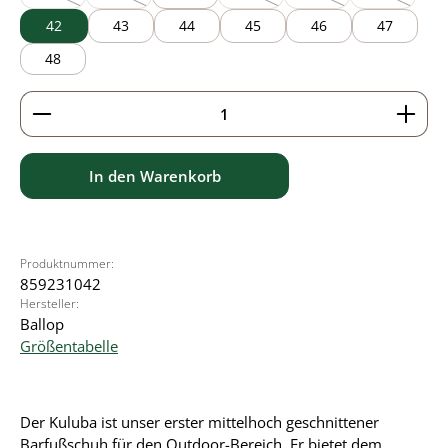
(Diese Option ist zurzeit nicht verfügbar.)
(Diese Option ist zurzeit nicht verfügbar.)
(Diese Option ist zurzeit nicht verfü
(Diese Option ist zurzei
(Diese Optio
42
43
44
45
46
47
48
Produkt Anzahl: Gib den gewünschten Wert ein ode
In den Warenkorb
Produktnummer:
859231042
Hersteller:
Ballop
Größentabelle
Der Kuluba ist unser erster mittelhoch geschnittener
Barfußschuh für den Outdoor-Bereich. Er bietet dem