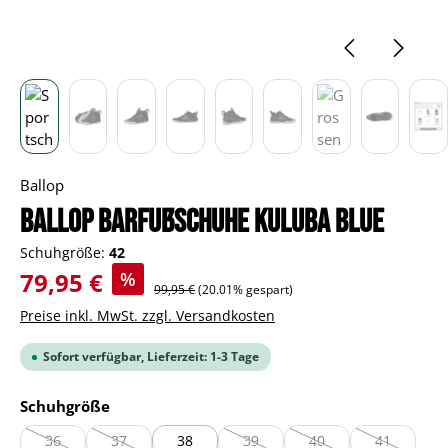
Ballop
BALLOP Barfußschuhe Kuluba blue
Schuhgröße:
42
Verkaufspreis:
79,95 €
%
Regulärer Preis:
99,95 €
(20.01% gespart)
Preise inkl. MwSt. zzgl. Versandkosten
Sofort verfügbar, Lieferzeit: 1-3 Tage
auswählen
Schuhgröße
36
37
38
39
40
41