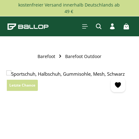
kostenfreier Versand innerhalb Deutschlands ab
Zum Hauptinhalt springen
49 €
Waren
Barefoot
Barefoot Outdoor
Bildergalerie überspringen
Letzte Chance