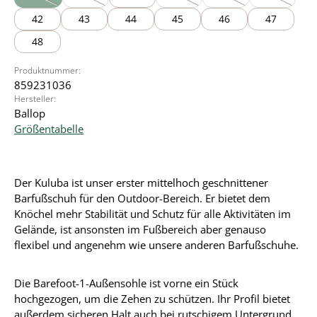
(Diese Option ist zurzeit nicht verfügbar.)
(Diese Option ist zurzeit nicht verfügbar.)
(Diese Option ist zurzeit nicht verfü
(Diese Option ist zurzei
(Diese Optio
42
43
44
45
46
47
48
Produktnummer:
859231036
Hersteller:
Ballop
Größentabelle
Der Kuluba ist unser erster mittelhoch geschnittener
Barfußschuh für den Outdoor-Bereich. Er bietet dem
Knöchel mehr Stabilität und Schutz für alle Aktivitäten im
Gelände, ist ansonsten im Fußbereich aber genauso
flexibel und angenehm wie unsere anderen Barfußschuhe.
Die Barefoot-1-Außensohle ist vorne ein Stück
hochgezogen, um die Zehen zu schützen. Ihr Profil bietet
außerdem sicheren Halt auch bei rutschigem Untergrund,