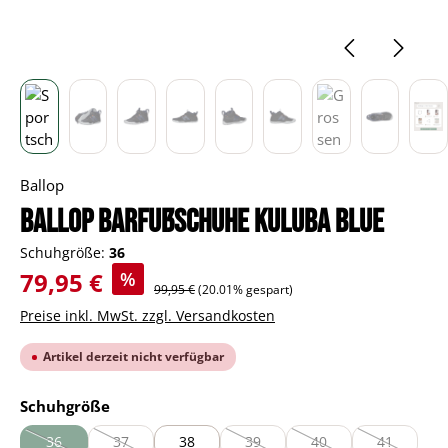
Ballop
BALLOP Barfußschuhe Kuluba blue
Schuhgröße:
36
Verkaufspreis:
79,95 €
%
Regulärer Preis:
99,95 €
(20.01% gespart)
Preise inkl. MwSt. zzgl. Versandkosten
Artikel derzeit nicht verfügbar
auswählen
Schuhgröße
36
37
38
39
40
41