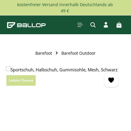
kostenfreier Versand innerhalb Deutschlands ab
Zum Hauptinhalt springen
49 €
Waren
Barefoot
Barefoot Outdoor
Bildergalerie überspringen
Letzte Chance