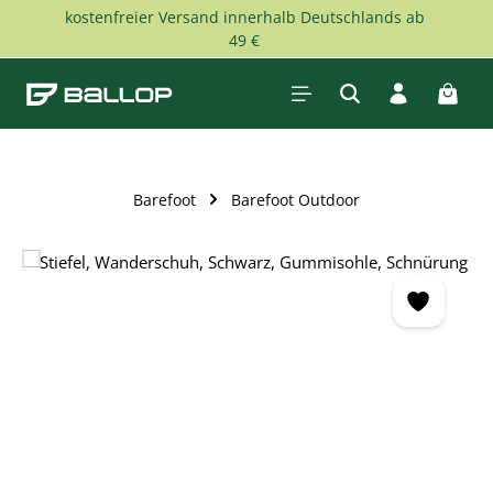
kostenfreier Versand innerhalb Deutschlands ab
Zum Hauptinhalt springen
49 €
Waren
Barefoot
Barefoot Outdoor
Bildergalerie überspringen