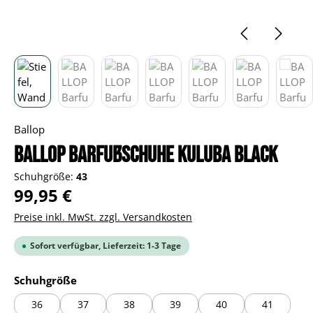
Ballop
BALLOP Barfußschuhe Kuluba black
Schuhgröße:
43
Regulärer Preis:
99,95 €
Preise inkl. MwSt. zzgl. Versandkosten
Sofort verfügbar, Lieferzeit: 1-3 Tage
auswählen
Schuhgröße
36
37
38
39
40
41