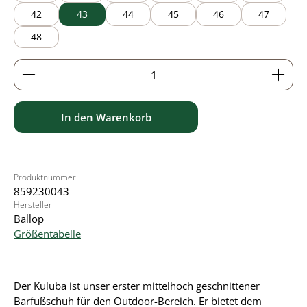
42
43
44
45
46
47
48
Produkt Anzahl: Gib den gewünschten Wert ein ode
In den Warenkorb
Produktnummer:
859230043
Hersteller:
Ballop
Größentabelle
Der Kuluba ist unser erster mittelhoch geschnittener
Barfußschuh für den Outdoor-Bereich. Er bietet dem