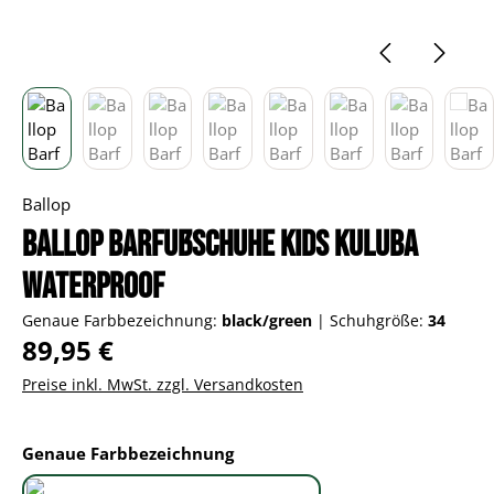
Ballop
Ballop Barfußschuhe Kids Kuluba
Waterproof
Genaue Farbbezeichnung:
black/green
|
Schuhgröße:
34
Regulärer Preis:
89,95 €
Preise inkl. MwSt. zzgl. Versandkosten
auswählen
Genaue Farbbezeichnung