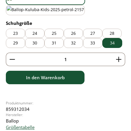
black/green
wasabi
auswählen
Schuhgröße
23
24
25
26
27
28
29
30
31
32
33
34
Produkt Anzahl: Gib den gewünschten Wert ein ode
In den Warenkorb
Produktnummer:
859312034
Hersteller:
Ballop
Größentabelle