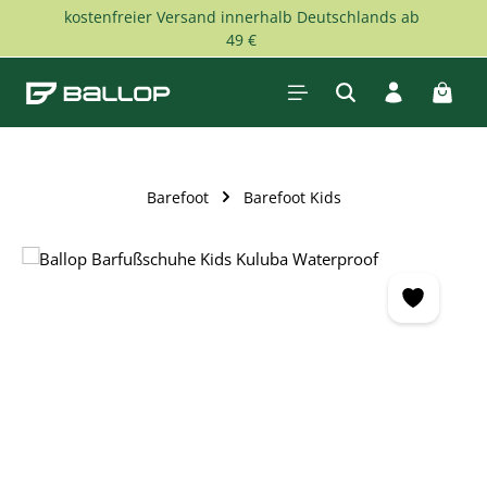
kostenfreier Versand innerhalb Deutschlands ab
Zum Hauptinhalt springen
49 €
Waren
Barefoot
Barefoot Kids
Bildergalerie überspringen