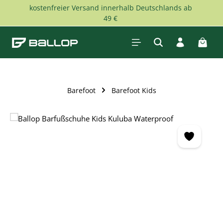
kostenfreier Versand innerhalb Deutschlands ab
Zum Hauptinhalt springen
49 €
Waren
Barefoot
Barefoot Kids
Bildergalerie überspringen