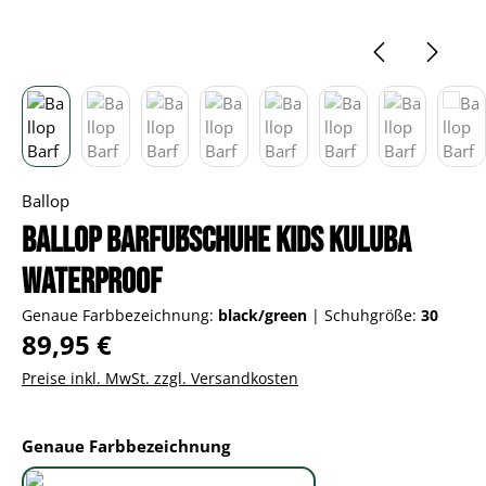
Ballop
Ballop Barfußschuhe Kids Kuluba
Waterproof
Genaue Farbbezeichnung:
black/green
|
Schuhgröße:
30
Regulärer Preis:
89,95 €
Preise inkl. MwSt. zzgl. Versandkosten
auswählen
Genaue Farbbezeichnung