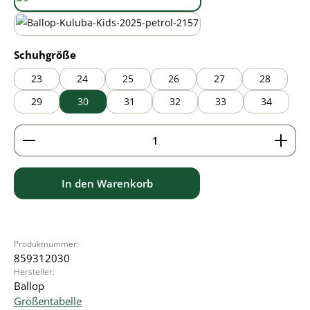
black/green
wasabi
auswählen
Schuhgröße
23
24
25
26
27
28
29
30
31
32
33
34
Produkt Anzahl: Gib den gewünschten Wert ein ode
In den Warenkorb
Produktnummer:
859312030
Hersteller:
Ballop
Größentabelle