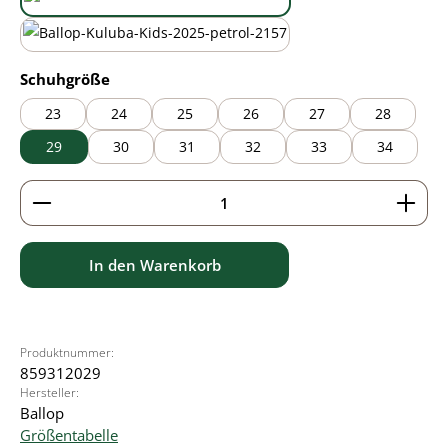
black/green
wasabi
auswählen
Schuhgröße
23
24
25
26
27
28
29
30
31
32
33
34
Produkt Anzahl: Gib den gewünschten Wert ein ode
In den Warenkorb
Produktnummer:
859312029
Hersteller:
Ballop
Größentabelle