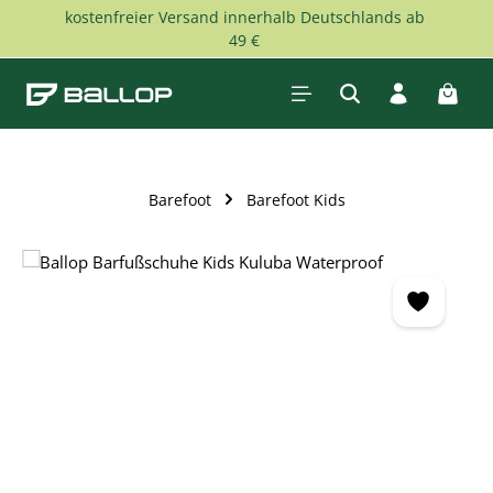
kostenfreier Versand innerhalb Deutschlands ab
Zum Hauptinhalt springen
49 €
Waren
Barefoot
Barefoot Kids
Bildergalerie überspringen