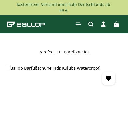
kostenfreier Versand innerhalb Deutschlands ab
Zum Hauptinhalt springen
49 €
Waren
Barefoot
Barefoot Kids
Bildergalerie überspringen