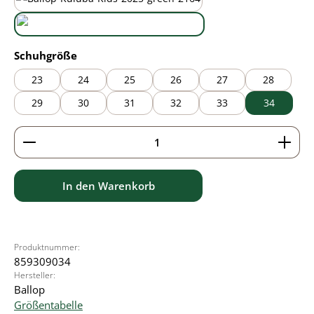
black/green
wasabi
auswählen
Schuhgröße
23
24
25
26
27
28
29
30
31
32
33
34
Produkt Anzahl: Gib den gewünschten Wert ein ode
In den Warenkorb
Produktnummer:
859309034
Hersteller:
Ballop
Größentabelle