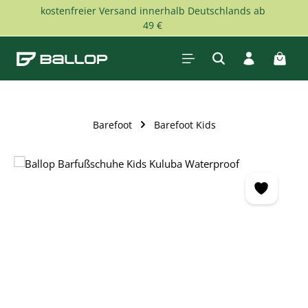
kostenfreier Versand innerhalb Deutschlands ab
Zum Hauptinhalt springen
49 €
Waren
Barefoot
Barefoot Kids
Bildergalerie überspringen