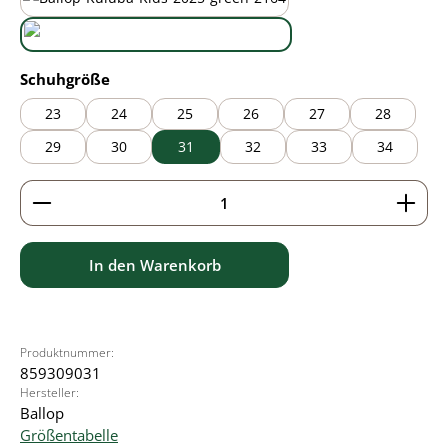
black/green
wasabi
auswählen
Schuhgröße
23
24
25
26
27
28
29
30
31
32
33
34
Produkt Anzahl: Gib den gewünschten Wert ein ode
In den Warenkorb
Produktnummer:
859309031
Hersteller:
Ballop
Größentabelle