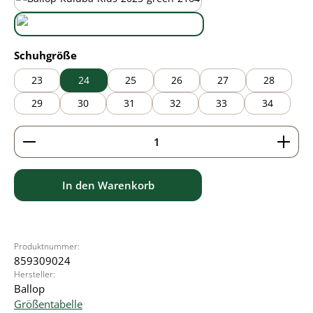
black/green
wasabi
auswählen
Schuhgröße
23
24
25
26
27
28
29
30
31
32
33
34
Produkt Anzahl: Gib den gewünschten Wert ein ode
In den Warenkorb
Produktnummer:
859309024
Hersteller:
Ballop
Größentabelle