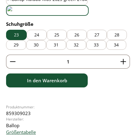
black/green
wasabi
auswählen
Schuhgröße
23
24
25
26
27
28
29
30
31
32
33
34
Produkt Anzahl: Gib den gewünschten Wert ein ode
In den Warenkorb
Produktnummer:
859309023
Hersteller:
Ballop
Größentabelle