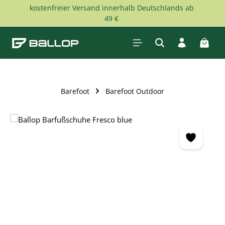
kostenfreier Versand innerhalb Deutschlands ab
Zum Hauptinhalt springen
49 €
Waren
Barefoot
Barefoot Outdoor
Bildergalerie überspringen