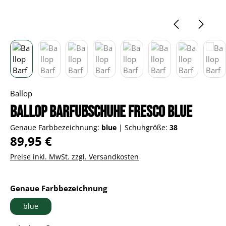
Ballop
Ballop Barfußschuhe Fresco blue
Genaue Farbbezeichnung:
blue
|
Schuhgröße:
38
Regulärer Preis:
89,95 €
Preise inkl. MwSt. zzgl. Versandkosten
auswählen
Genaue Farbbezeichnung
blue