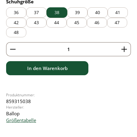
auswählen
Schuhgröße
36
37
38
39
40
41
42
43
44
45
46
47
48
Produkt Anzahl: Gib den gewünschten Wert ein ode
In den Warenkorb
Produktnummer:
859315038
Hersteller:
Ballop
Größentabelle