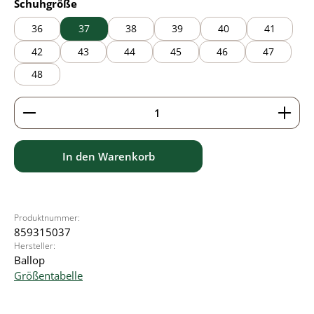
auswählen
Schuhgröße
36
37
38
39
40
41
42
43
44
45
46
47
48
Produkt Anzahl: Gib den gewünschten Wert ein ode
In den Warenkorb
Produktnummer:
859315037
Hersteller:
Ballop
Größentabelle