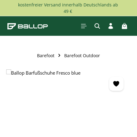
kostenfreier Versand innerhalb Deutschlands ab
Zum Hauptinhalt springen
49 €
Waren
Barefoot
Barefoot Outdoor
Bildergalerie überspringen