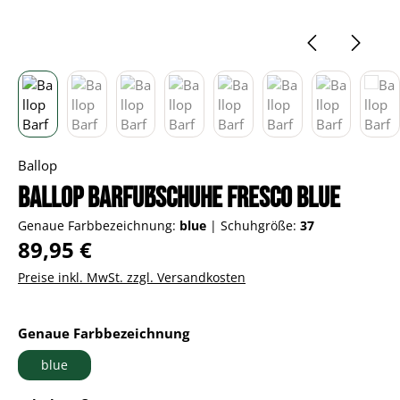
Ballop
Ballop Barfußschuhe Fresco blue
Genaue Farbbezeichnung:
blue
|
Schuhgröße:
37
Regulärer Preis:
89,95 €
Preise inkl. MwSt. zzgl. Versandkosten
auswählen
Genaue Farbbezeichnung
blue