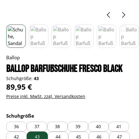
Ballop
Ballop Barfußschuhe Fresco black
Schuhgröße:
43
Regulärer Preis:
89,95 €
Preise inkl. MwSt. zzgl. Versandkosten
auswählen
Schuhgröße
36
37
38
39
40
41
42
43
44
45
46
47