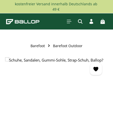
kostenfreier Versand innerhalb Deutschlands ab
Zum Hauptinhalt springen
49 €
Waren
Barefoot
Barefoot Outdoor
Bildergalerie überspringen