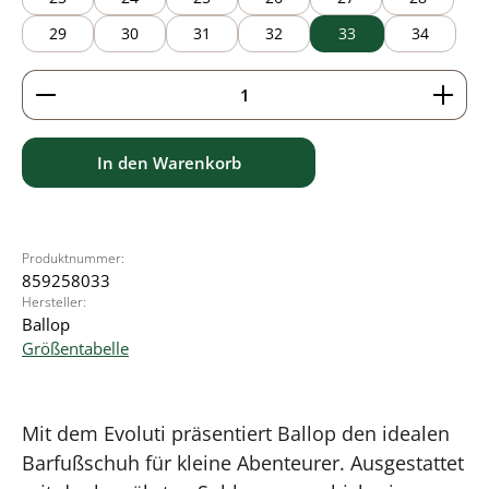
29
30
31
32
33
34
Produkt Anzahl: Gib den gewünschten Wert ein ode
In den Warenkorb
Produktnummer:
859258033
Hersteller:
Ballop
Größentabelle
Mit dem Evoluti präsentiert Ballop den idealen
Barfußschuh für kleine Abenteurer. Ausgestattet