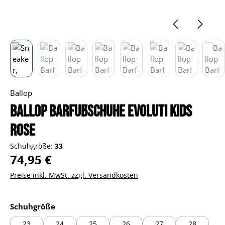
Ballop
Ballop Barfußschuhe Evoluti Kids
rose
Schuhgröße:
33
Regulärer Preis:
74,95 €
Preise inkl. MwSt. zzgl. Versandkosten
auswählen
Schuhgröße
23
24
25
26
27
28