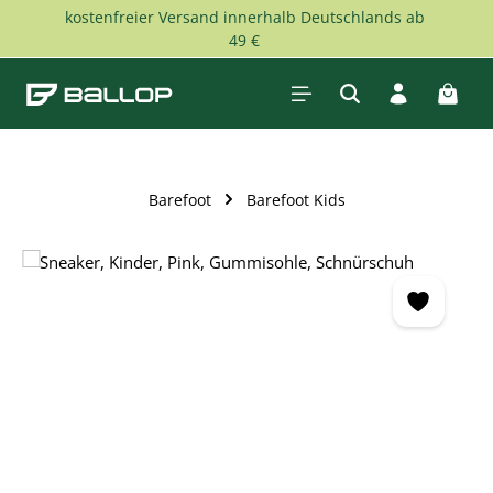
kostenfreier Versand innerhalb Deutschlands ab
Zum Hauptinhalt springen
49 €
Waren
Barefoot
Barefoot Kids
Bildergalerie überspringen