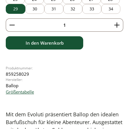
29
30
31
32
33
34
Produkt Anzahl: Gib den gewünschten Wert ein ode
In den Warenkorb
Produktnummer:
859258029
Hersteller:
Ballop
Größentabelle
Mit dem Evoluti präsentiert Ballop den idealen
Barfußschuh für kleine Abenteurer. Ausgestattet