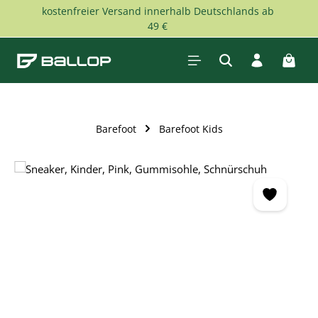
kostenfreier Versand innerhalb Deutschlands ab
Zum Hauptinhalt springen
49 €
Waren
Barefoot
Barefoot Kids
Bildergalerie überspringen