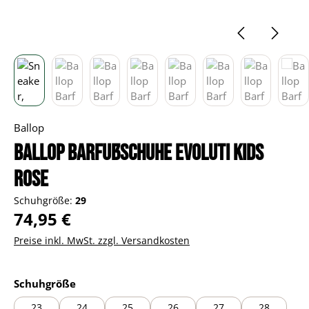
Ballop
Ballop Barfußschuhe Evoluti Kids
rose
Schuhgröße:
29
Regulärer Preis:
74,95 €
Preise inkl. MwSt. zzgl. Versandkosten
auswählen
Schuhgröße
23
24
25
26
27
28