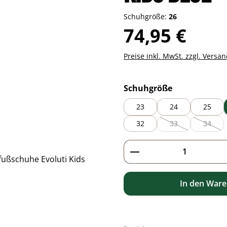
Schuhgröße:
26
Regulärer Preis:
74,95 €
Preise inkl. MwSt. zzgl. Versa
auswählen
Schuhgröße
23
24
25
32
33
34
(Diese Option ist zu
(Diese 
Produkt Anzahl: G
In den War