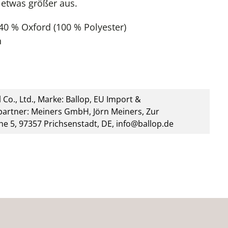
 etwas größer aus.
40 % Oxford (100 % Polyester)
h
 Co., Ltd., Marke: Ballop, EU Import &
artner: Meiners GmbH, Jörn Meiners, Zur
he 5, 97357 Prichsenstadt, DE, info@ballop.de